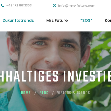
+49 172 8613303
info@mrs-future.com
Zukunftstrends
Mrs Future
*SOS*
Ko
HHALTIGES INVESTI
HOME
BLOG
VISIONS & TRENDS